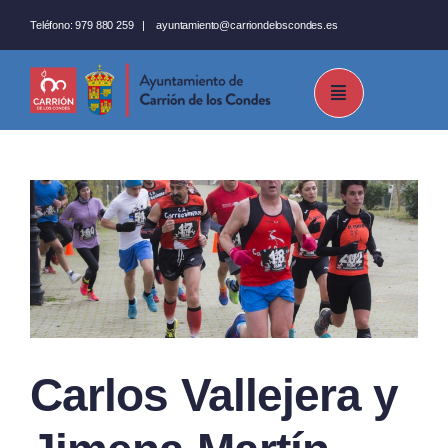
Saltar
Teléfono:
979 880 259
|
ayuntamiento@carriondeloscondes.es
al
contenido
Carlos Vallejera y