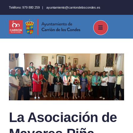
Saltar
Teléfono:
979 880 259
|
ayuntamiento@carriondeloscondes.es
al
contenido
La Asociación de