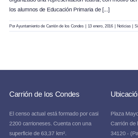
los alumnos de Educación Primaria de [...]
Por
Ayuntamiento de Carrión de los Condes
|
13 enero, 2016
|
Noticias
|
S
Carrión de los Condes
Ubicació
El censo actual está formado por casi
Plaza Mayo
2200 carrioneses. Cuenta con una
Carrión de
superficie de 63,37 km².
34120 - (Pa