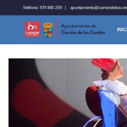
Saltar
Teléfono:
979 880 259
|
ayuntamiento@carriondeloscon
al
contenido
INIC