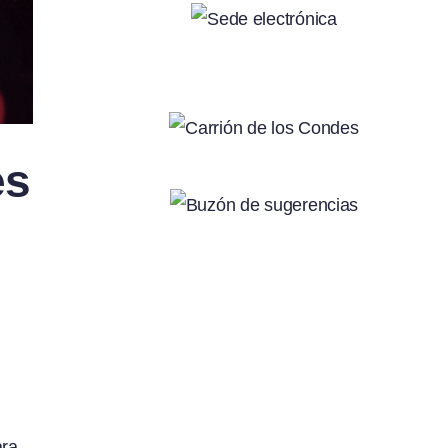
es
ara