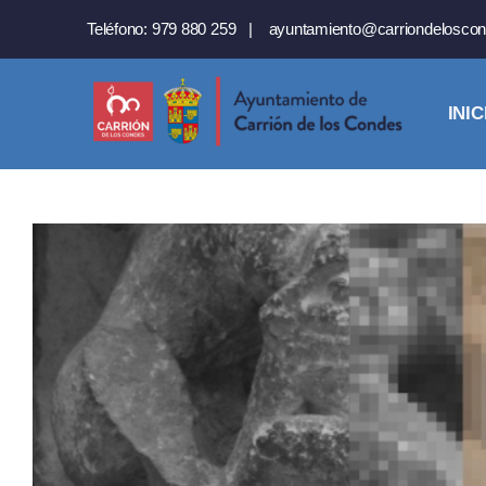
Saltar
Teléfono:
979 880 259
|
ayuntamiento@carriondeloscon
al
contenido
INIC