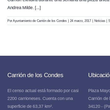
Andrea Milde. [...]
Por
Ayuntamiento de Carrión de los Condes
|
24 marzo, 2017
|
Noticias
|
S
Carrión de los Condes
Ubicació
El censo actual está formado por casi
Plaza Mayo
2200 carrioneses. Cuenta con una
Carrión de
superficie de 63,37 km².
34120 - (Pa