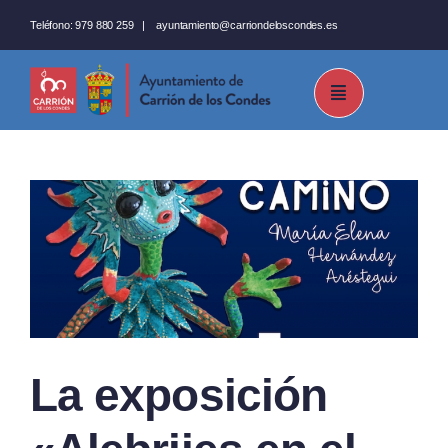
Saltar
Teléfono:
979 880 259
|
ayuntamiento@carriondeloscondes.es
al
contenido
La exposición