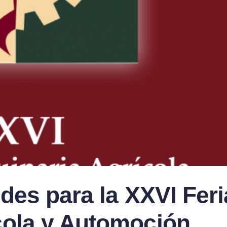
udes para la XXVI Feri
cola y Automoción