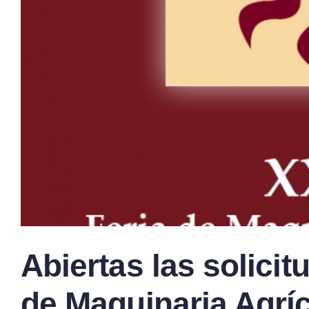
Abiertas las solicit
de Maquinaria Agrí