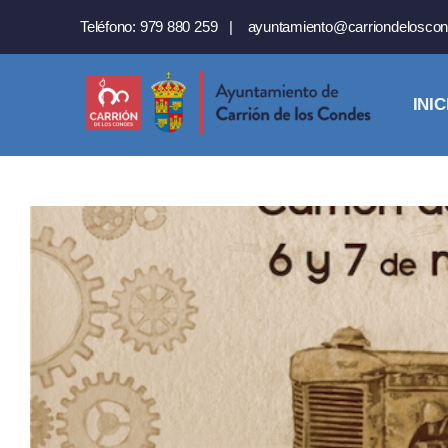
Saltar
Teléfono:
979 880 259
|
ayuntamiento@carriondeloscon
al
contenido
INIC