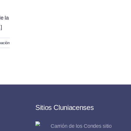
e la
]
mación
Sitios Cluniacenses