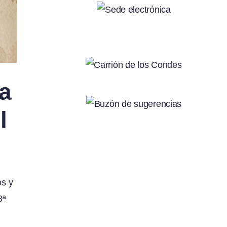
ia
l
os y
8ª