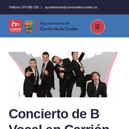
Saltar
Teléfono:
979 880 259
|
ayuntamiento@carriondeloscondes.es
al
contenido
Concierto de B