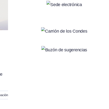
de
mación