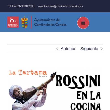
Saltar
Teléfono:
979 880 259
|
ayuntamiento@carriondeloscondes.es
al
contenido
Anterior
Siguiente
Ver
imagen
más
grande