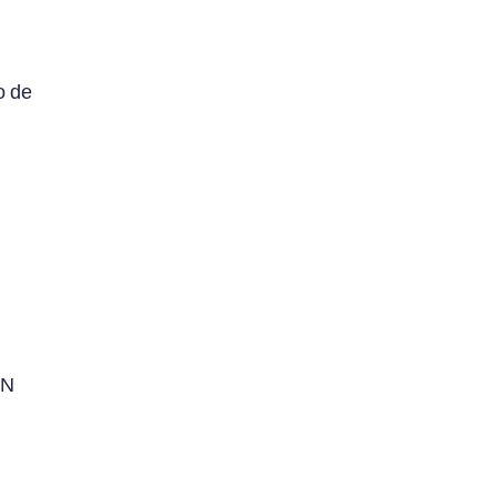
o de
EN