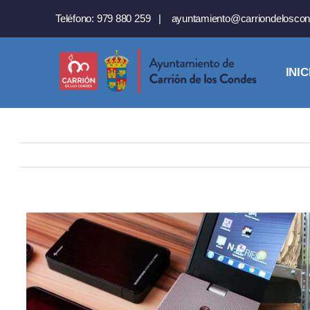
Saltar
Teléfono:
979 880 259
|
ayuntamiento@carriondeloscon
al
contenido
INIC
Ver
imagen
más
grande