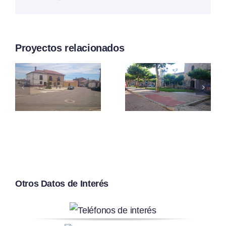
electrónico
Proyectos relacionados
Plaza de
Plaza de
Santa
los
n
María
Regentes
Otros Datos de Interés