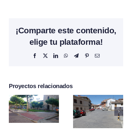
¡Comparte este contenido,
elige tu plataforma!
Facebook
X
LinkedIn
WhatsApp
Telegram
Pinterest
Correo
electrónico
Proyectos relacionados
Plaza de
Plaza de
los
los
Regentes
Caidos