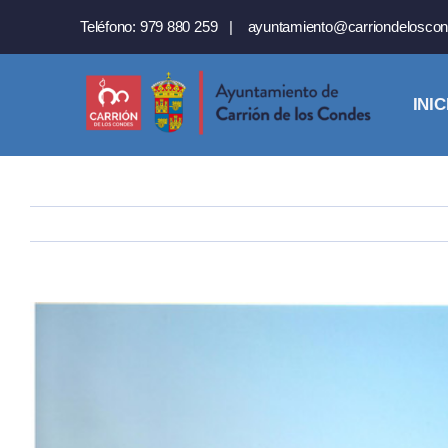
Saltar
Teléfono:
979 880 259
|
ayuntamiento@carriondeloscon
al
contenido
INIC
Ver
imagen
más
grande