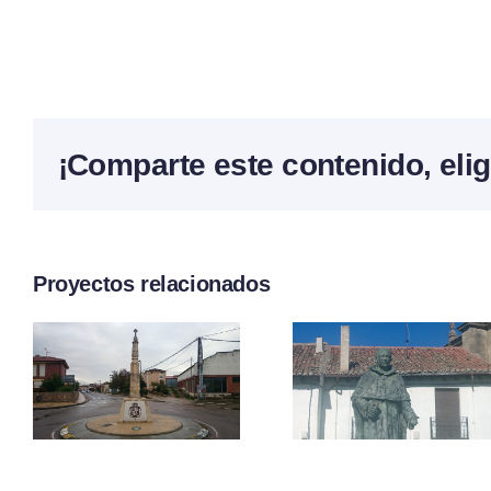
¡Comparte este contenido, elig
Proyectos relacionados
a
Arzobispo
Peregri
Benavides
o