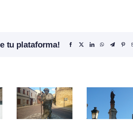
e tu plataforma!
Facebook
X
LinkedIn
WhatsApp
Telegram
Pint
Escult
Monumento
la
no
a la
víct
Inmaculada
de
Terro