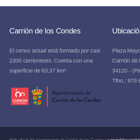
Carrión de los Condes
Ubicació
El censo actual está formado por casi
Plaza Mayo
2200 carrioneses. Cuenta con una
Carrión de
superficie de 63,37 km².
34120 - (Pa
Tfno.: 979
Web oficial del ayuntamiento de Carrión de los Condes |
carriondeloscondes