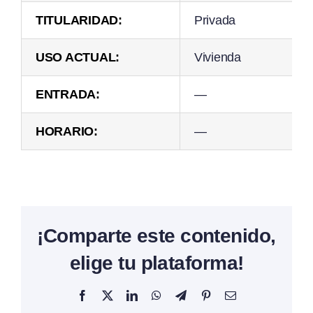
TITULARIDAD:
Privada
USO ACTUAL:
Vivienda
ENTRADA:
—
HORARIO:
—
¡Comparte este contenido,
elige tu plataforma!
Facebook
X
LinkedIn
WhatsApp
Telegram
Pinterest
Correo
electrónico