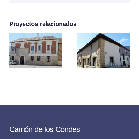
Proyectos relacionados
Del
Del
Marqués
Balcón
De
Esquinad
Santillana
Carrión de los Condes