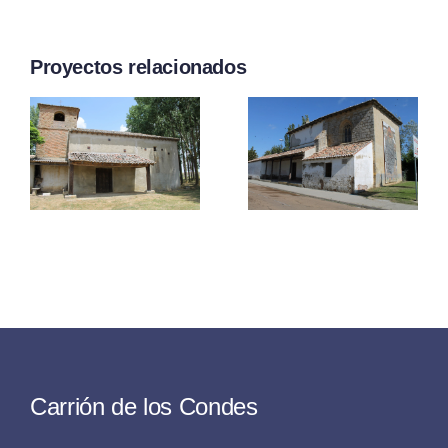
Proyectos relacionados
De La
E
Piedad
OS
Carrión de los Condes