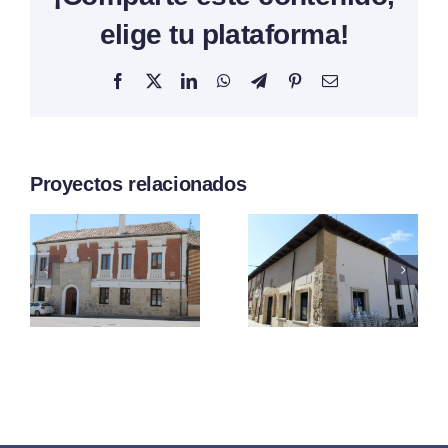
elige tu plataforma!
Facebook
X
LinkedIn
WhatsApp
Telegram
Pinterest
Correo
electrónico
Proyectos relacionados
Del
Del
Marqués
Balcón
De
Esquinad
Santillana