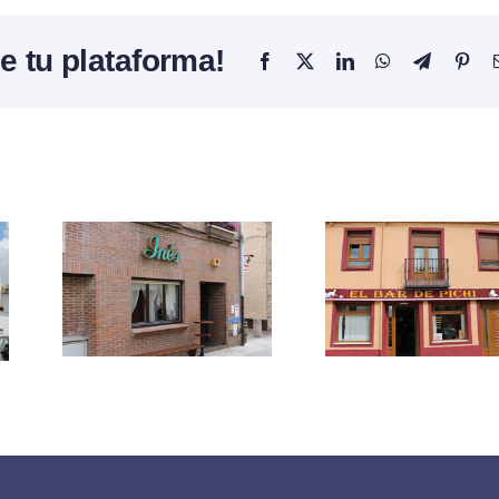
e tu plataforma!
Facebook
X
LinkedIn
WhatsApp
Telegram
Pint
Café 
ar
Bar de
«L
Pichi
Para