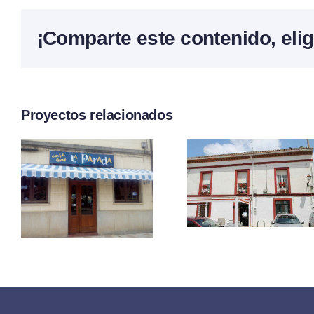
¡Comparte este contenido, elig
Proyectos relacionados
Bar –
r
Café B
Restaurante
Inés
La Muralla