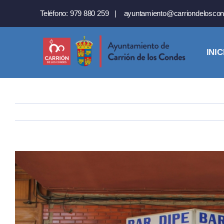
Saltar
Teléfono:
979 880 259
|
ayuntamiento@carriondeloscon
al
contenido
INIC
Ver
imagen
más
grande