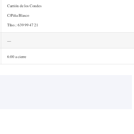
Carrión de los Condes
C/Piña Blasco
Tfno.: 639 99 47 21
—
6:00 a cierre