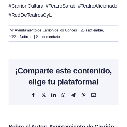
#CarriónCultural #TeatroSarabi #TeatroAficionado
#RedDeTeatrosCyL
Por
Ayuntamiento de Carrión de los Condes
|
26 septiembre,
2022
|
Noticias
|
Sin comentarios
¡Comparte este contenido,
elige tu plataforma!
Facebook
X
LinkedIn
WhatsApp
Telegram
Pinterest
Correo
electrónico
Sobre el Autor:
Ayuntamiento de Carrión