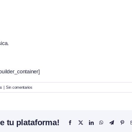
ica.
builder_container]
as
|
Sin comentarios
e tu plataforma!
Facebook
X
LinkedIn
WhatsApp
Telegram
Pint