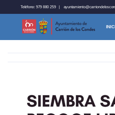
Saltar
Teléfono:
979 880 259
|
ayuntamiento@carriondeloscon
al
contenido
INIC
Ver
imagen
más
grande