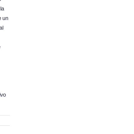
la
e un
al
e
ivo