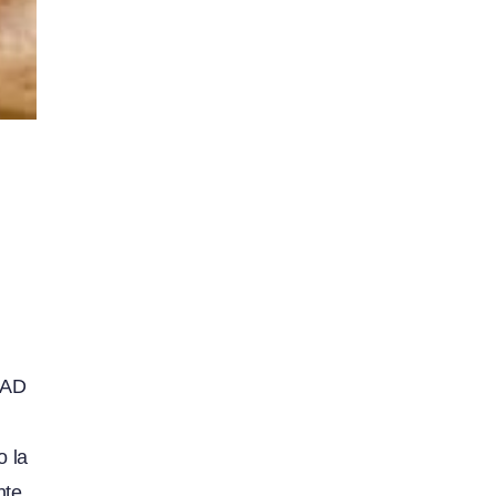
DAD
o la
nte