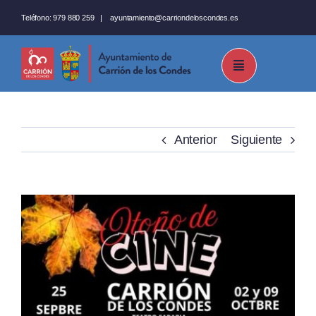
Saltar
Teléfono:
979 880 259
|
ayuntamiento@carriondeloscondes.es
al
contenido
Anterior
Siguiente
Ver
imagen
más
grande