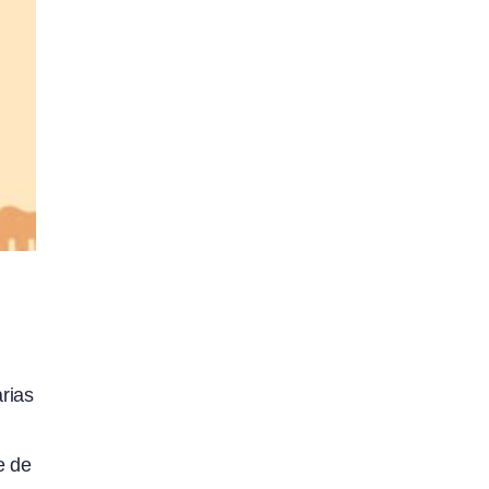
rias
e de