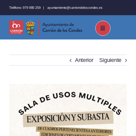
Saltar
Teléfono:
979 880 259
|
ayuntamiento@carriondeloscondes.es
al
contenido
Anterior
Siguiente
Ver
imagen
más
grande