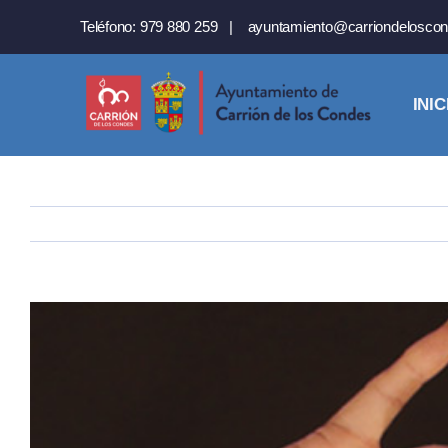
Saltar
Teléfono:
979 880 259
|
ayuntamiento@carriondeloscon
al
contenido
INIC
Ver
imagen
más
grande