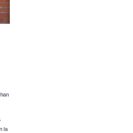
 han
s
n la