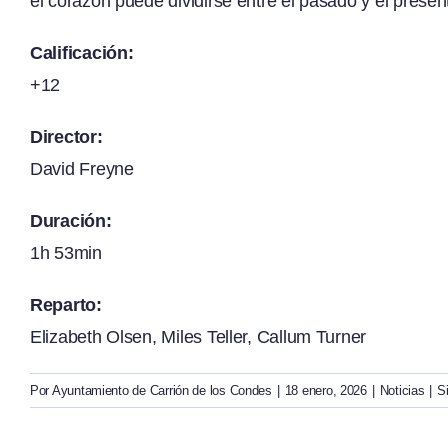
el corazón puede dividirse entre el pasado y el prese
Calificación:
+12
Director:
David Freyne
Duración:
1h 53min
Reparto:
Elizabeth Olsen, Miles Teller, Callum Turner
Por
Ayuntamiento de Carrión de los Condes
|
18 enero, 2026
|
Noticias
|
S