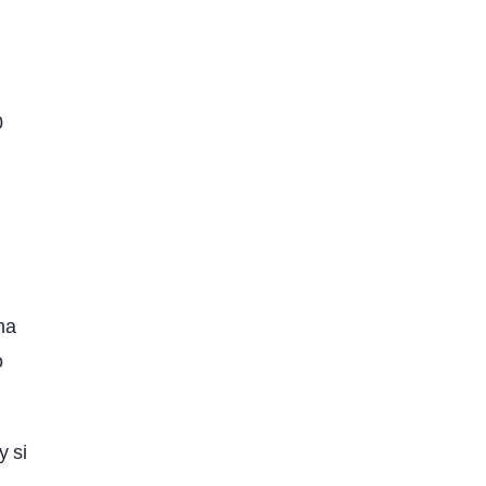
0
na
o
y si