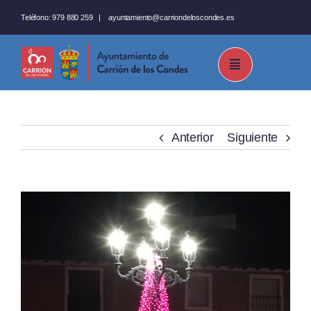
Saltar
Teléfono:
979 880 259
|
ayuntamiento@carriondeloscondes.es
al
contenido
Anterior
Siguiente
Ver
imagen
más
grande