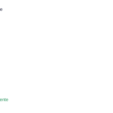
e
ente