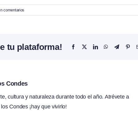
in comentarios
e tu plataforma!
Facebook
X
LinkedIn
WhatsApp
Telegram
Pint
los Condes
, cultura y naturaleza durante todo el año. Atrévete a
 los Condes ¡hay que vivirlo!