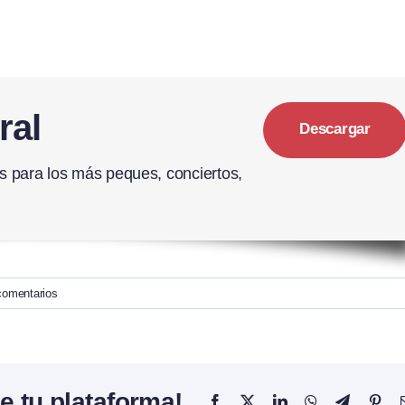
ral
Descargar
eres para los más peques, conciertos,
comentarios
e tu plataforma!
Facebook
X
LinkedIn
WhatsApp
Telegram
Pint