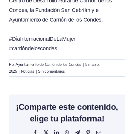
Centro de Desarrollo Rural de Carrión de los
Condes, la Fundación San Cebrián y el
Ayuntamiento de Carrión de los Condes.
#DíaInternacionalDeLaMujer
#carrióndeloscondes
Por
Ayuntamiento de Carrión de los Condes
|
5 marzo,
2025
|
Noticias
|
Sin comentarios
¡Comparte este contenido,
elige tu plataforma!
Facebook
X
LinkedIn
WhatsApp
Telegram
Pinterest
Correo