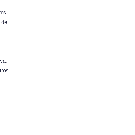
tos,
 de
va.
tros