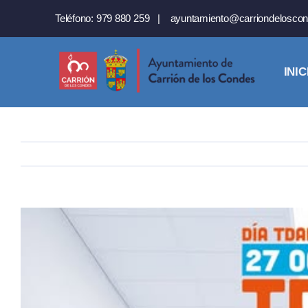
Saltar
Teléfono:
979 880 259
|
ayuntamiento@carriondeloscon
al
contenido
INIC
Ver
imagen
más
grande