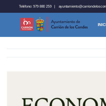
Saltar
Teléfono:
979 880 259
|
ayuntamiento@carriondeloscon
al
contenido
INIC
Ver
imagen
más
grande