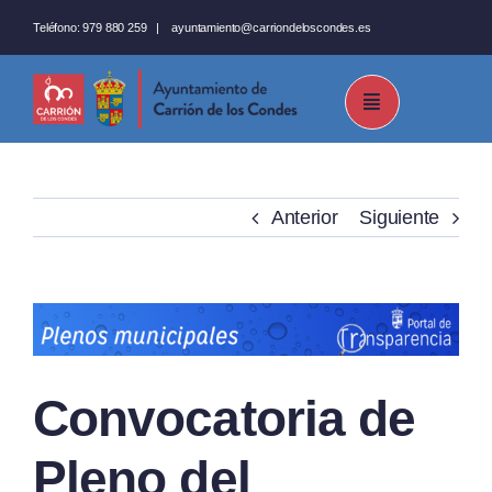
Saltar
Teléfono:
979 880 259
|
ayuntamiento@carriondeloscondes.es
al
contenido
Anterior
Siguiente
Ver
imagen
más
Convocatoria de
grande
Pleno del