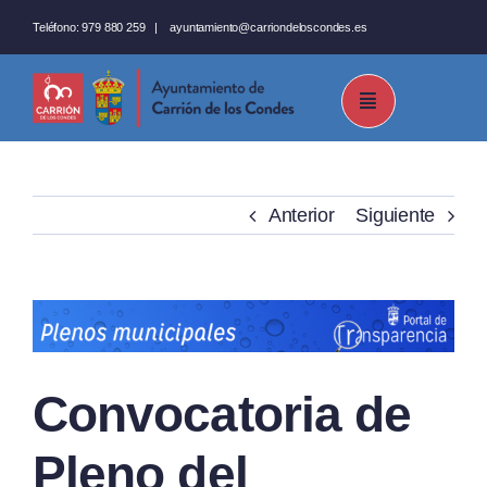
Saltar
Teléfono:
979 880 259
|
ayuntamiento@carriondeloscondes.es
al
contenido
Anterior
Siguiente
Ver
imagen
más
Convocatoria de
grande
Pleno del