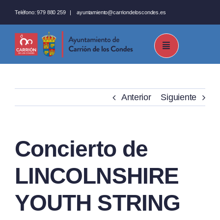
Saltar
Teléfono:
979 880 259
|
ayuntamiento@carriondeloscondes.es
al
contenido
Anterior
Siguiente
Concierto de
LINCOLNSHIRE
YOUTH STRING