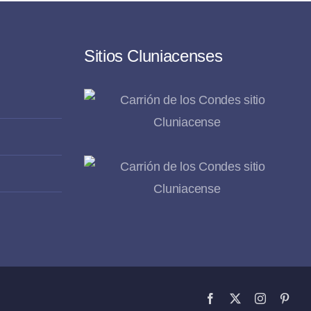
Sitios Cluniacenses
Facebook
X
Instagram
Pinte