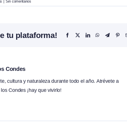
as
|
Sin comentarios
e tu plataforma!
Facebook
X
LinkedIn
WhatsApp
Telegram
Pint
los Condes
, cultura y naturaleza durante todo el año. Atrévete a
 los Condes ¡hay que vivirlo!