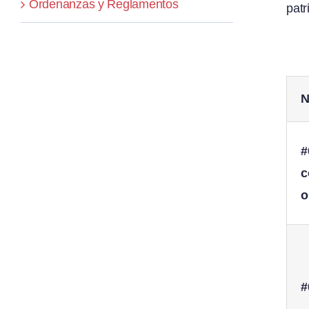
Ordenanzas y Reglamentos
patr
N
c
o
#