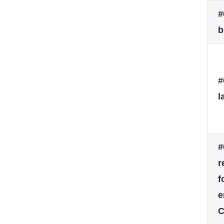
#
b
#
l
#
r
f
e
C