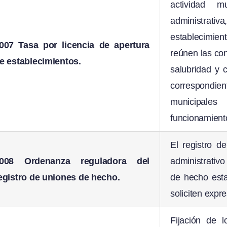
actividad m
administrati
establecimie
007 Tasa por licencia de apertura
reúnen las con
e establecimientos.
salubridad y c
correspondi
municipales
funcionamient
El registro d
008 Ordenanza reguladora del
administrativo
egistro de uniones de hecho.
de hecho esta
soliciten expr
Fijación de 