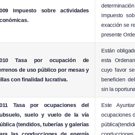
determinació
009 Impuesto sobre actividades
Impuesto sob
conómicas.
exacción se re
presente Orde
Están obligad
#010 Tasa por ocupación de
esta Ordenan
errenos de uso público por mesas y
cuyo favor se
illas con finalidad lucrativa.
beneficien de
sin la oportun
011 Tasa por ocupaciones del
Este Ayunta
ubsuelo, suelo y vuelo de la vía
ocupaciones de
ública (tendidos, tuberías y galerías
pública(tendi
ara las conducciones de energía
conducciones