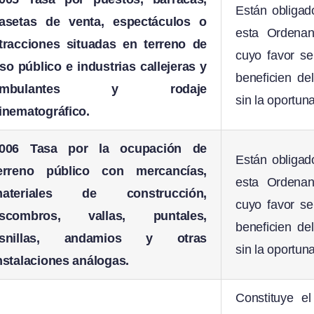
Están obligad
asetas de venta, espectáculos o
esta Ordenan
tracciones situadas en terreno de
cuyo favor se
so público e industrias callejeras y
beneficien de
ambulantes y rodaje
sin la oportun
inematográfico.
006 Tasa por la ocupación de
Están obligad
erreno público con mercancías,
esta Ordenan
ateriales de construcción,
cuyo favor se
scombros, vallas, puntales,
beneficien de
asnillas, andamios y otras
sin la oportun
nstalaciones análogas.
Constituye e