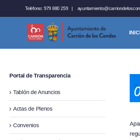
Saltar
Teléfono:
979 880 259
|
ayuntamiento@carriondeloscon
al
contenido
INIC
Portal de Transparencia
Tablón de Anuncios
Actas de Plenos
Apa
Convenios
regu