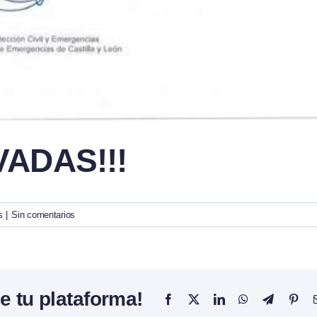
VADAS!!!
s
|
Sin comentarios
e tu plataforma!
Facebook
X
LinkedIn
WhatsApp
Telegram
Pint