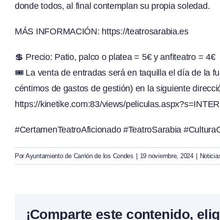
donde todos, al final contemplan su propia soledad.
MÁS INFORMACIÓN:
https://teatrosarabia.es
💲
Precio: Patio, palco o platea = 5€ y anfiteatro = 4€
🎟️
La venta de entradas será en taquilla el día de la f
céntimos de gastos de gestión) en la siguiente direcci
https://kinetike.com:83/views/peliculas.aspx?s=INTE
#CertamenTeatroAficionado #TeatroSarabia #Cultura
Por
Ayuntamiento de Carrión de los Condes
|
19 noviembre, 2024
|
Noticia
¡Comparte este contenido, elig