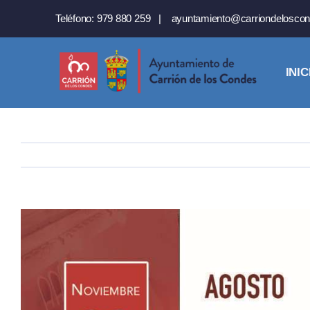
Saltar
Teléfono:
979 880 259
|
ayuntamiento@carriondeloscon
al
contenido
INIC
Ver
imagen
más
grande