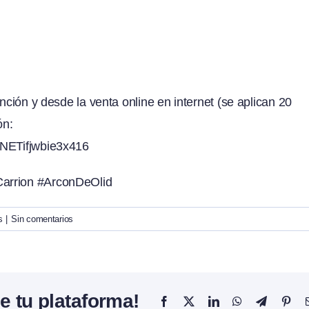
unción y desde la venta online en internet (se aplican 20
ón:
RNETifjwbie3x416
Carrion #ArconDeOlid
s
|
Sin comentarios
e tu plataforma!
Facebook
X
LinkedIn
WhatsApp
Telegram
Pint