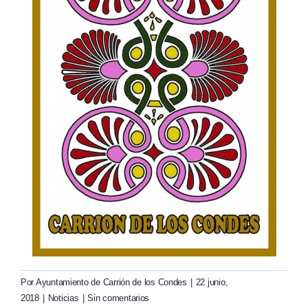
Por
Ayuntamiento de Carrión de los Condes
|
22 junio,
2018
|
Noticias
|
Sin comentarios