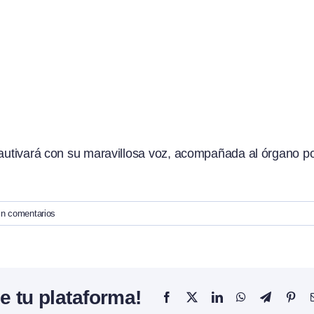
cautivará con su maravillosa voz, acompañada al órgano p
in comentarios
e tu plataforma!
Facebook
X
LinkedIn
WhatsApp
Telegram
Pint