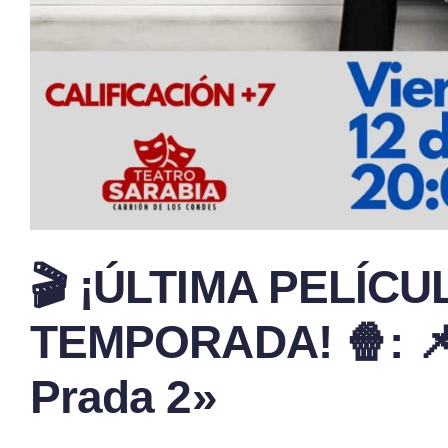
🎬 ¡ÚLTIMA PELÍCU
TEMPORADA! 🍿: 📌 
Prada 2»