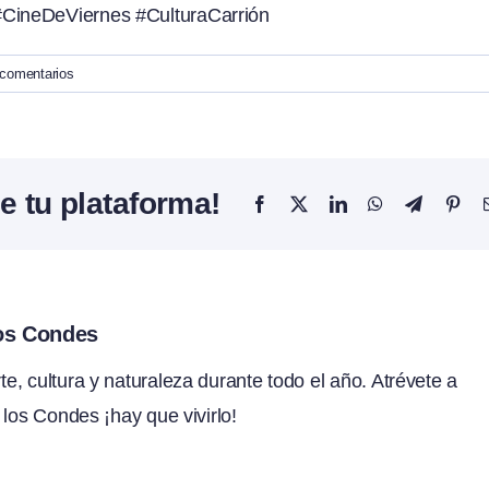
CineDeViernes #CulturaCarrión
 comentarios
e tu plataforma!
Facebook
X
LinkedIn
WhatsApp
Telegram
Pint
los Condes
, cultura y naturaleza durante todo el año. Atrévete a
 los Condes ¡hay que vivirlo!