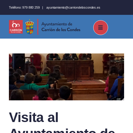
Saltar
Teléfono:
979 880 259
|
ayuntamiento@carriondeloscondes.es
al
contenido
Visita al