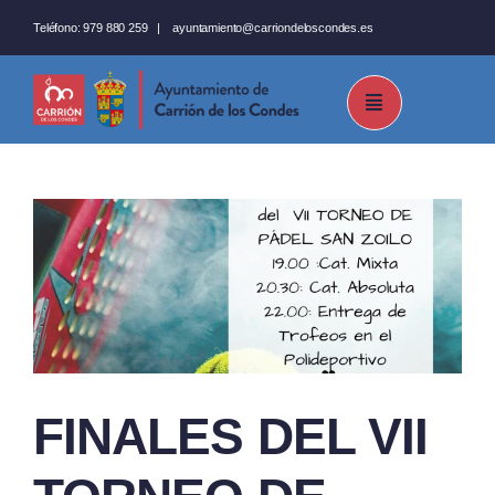
Saltar
Teléfono:
979 880 259
|
ayuntamiento@carriondeloscondes.es
al
contenido
FINALES DEL VII