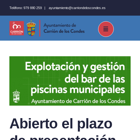
Saltar
Teléfono:
979 880 259
|
ayuntamiento@carriondeloscondes.es
al
contenido
Abierto el plazo