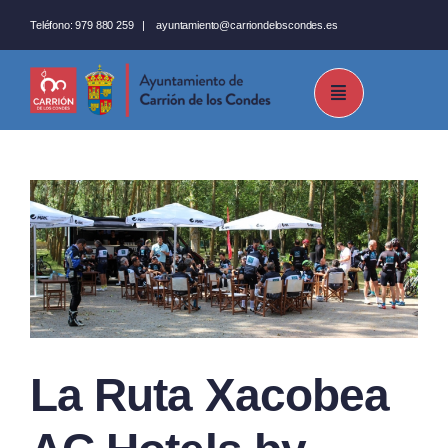
Saltar
Teléfono:
979 880 259
|
ayuntamiento@carriondeloscondes.es
al
contenido
La Ruta Xacobea