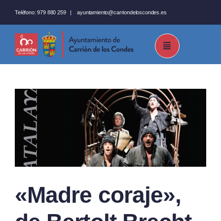
Saltar
Teléfono:
979 880 259
|
ayuntamiento@carriondeloscondes.es
al
contenido
«Madre coraje»,