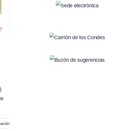
)
de
mación