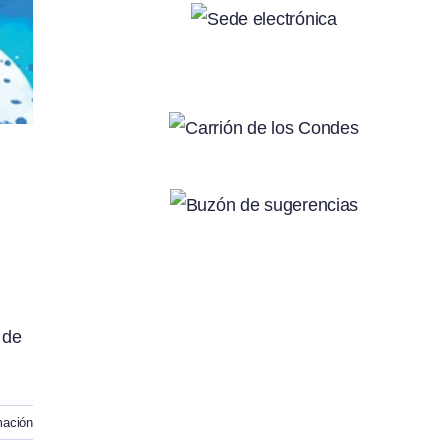
 de
mación