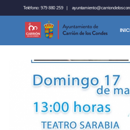
Saltar
Teléfono:
979 880 259
|
ayuntamiento@carriondeloscon
al
contenido
INIC