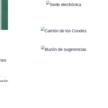
rnes
mación