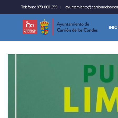
Saltar
Teléfono:
979 880 259
|
ayuntamiento@carriondeloscon
al
contenido
INIC